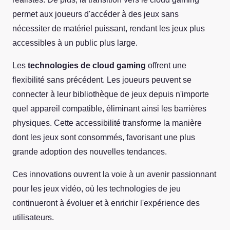
permet aux joueurs d'accéder à des jeux sans
nécessiter de matériel puissant, rendant les jeux plus
accessibles à un public plus large.
Les
technologies de cloud gaming
offrent une
flexibilité sans précédent. Les joueurs peuvent se
connecter à leur bibliothèque de jeux depuis n'importe
quel appareil compatible, éliminant ainsi les barrières
physiques. Cette accessibilité transforme la manière
dont les jeux sont consommés, favorisant une plus
grande adoption des nouvelles tendances.
Ces innovations ouvrent la voie à un avenir passionnant
pour les jeux vidéo, où les technologies de jeu
continueront à évoluer et à enrichir l'expérience des
utilisateurs.