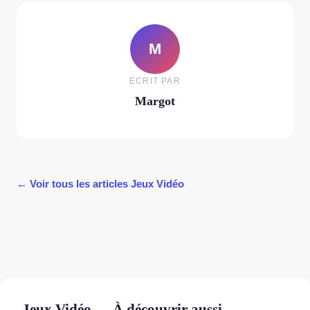
M
ECRIT PAR
Margot
← Voir tous les articles Jeux Vidéo
Jeux Vidéo — À découvrir aussi