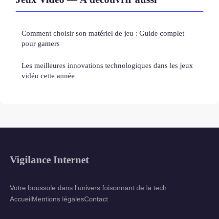
Comment choisir son matériel de jeu : Guide complet
pour gamers
Les meilleures innovations technologiques dans les jeux
vidéo cette année
Vigilance Internet
Votre boussole dans l'univers foisonnant de la tech
Accueil
Mentions légales
Contact