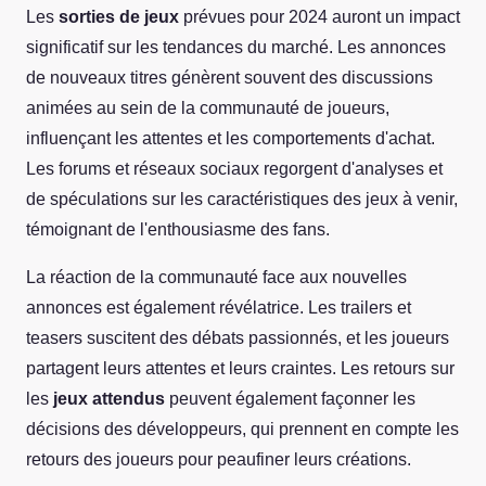
Les
sorties de jeux
prévues pour 2024 auront un impact
significatif sur les tendances du marché. Les annonces
de nouveaux titres génèrent souvent des discussions
animées au sein de la communauté de joueurs,
influençant les attentes et les comportements d'achat.
Les forums et réseaux sociaux regorgent d'analyses et
de spéculations sur les caractéristiques des jeux à venir,
témoignant de l'enthousiasme des fans.
La réaction de la communauté face aux nouvelles
annonces est également révélatrice. Les trailers et
teasers suscitent des débats passionnés, et les joueurs
partagent leurs attentes et leurs craintes. Les retours sur
les
jeux attendus
peuvent également façonner les
décisions des développeurs, qui prennent en compte les
retours des joueurs pour peaufiner leurs créations.